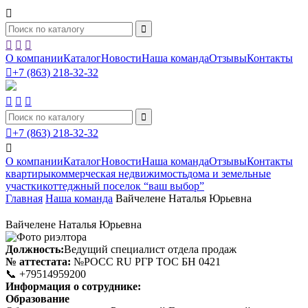





О компании
Каталог
Новости
Наша команда
Отзывы
Контакты

+7 (863) 218-32-32





+7 (863) 218-32-32

О компании
Каталог
Новости
Наша команда
Отзывы
Контакты
квартиры
коммерческая недвижимость
дома и земельные
участки
коттеджный поселок “ваш выбор”
Главная
Наша команда
Вайчелене Наталья Юрьевна
Вайчелене Наталья Юрьевна
Должность:
Ведущий специалист отдела продаж
№ аттестата:
№РОСС RU РГР ТОС БН 0421
📞
+79514959200
Информация о сотруднике:
Образование