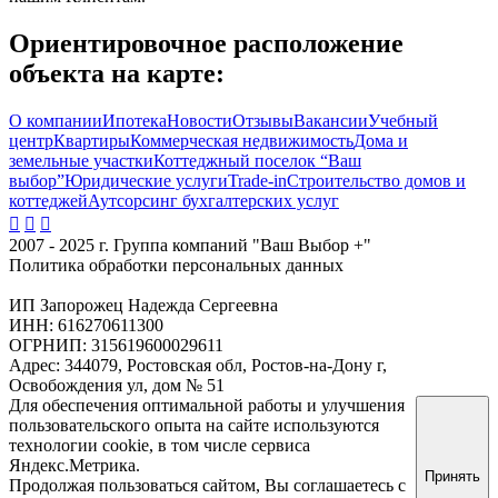
Ориентировочное расположение
объекта на карте:
О компании
Ипотека
Новости
Отзывы
Вакансии
Учебный
центр
Квартиры
Коммерческая недвижимость
Дома и
земельные участки
Коттеджный поселок “Ваш
выбор”
Юридические услуги
Trade-in
Cтроительство домов и
коттеджей
Аутсорсинг бухгалтерских услуг



2007 - 2025 г. Группа компаний "Ваш Выбор +"
Политика обработки персональных данных
ИП Запорожец Надежда Сергеевна
ИНН: 616270611300
ОГРНИП: 315619600029611
Адрес: 344079, Ростовская обл, Ростов-на-Дону г,
Освобождения ул, дом № 51
Для обеспечения оптимальной работы и улучшения
пользовательского опыта на сайте используются
технологии cookie, в том числе сервиса
Яндекс.Метрика.
Принять
Продолжая пользоваться сайтом, Вы соглашаетесь с